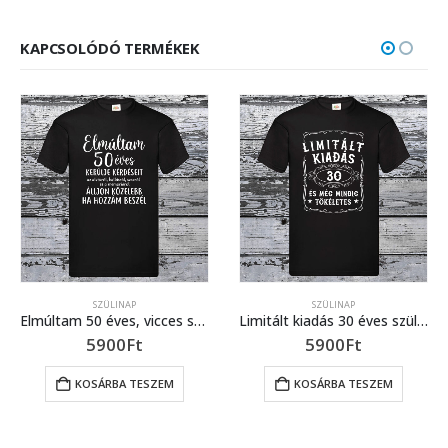
KAPCSOLÓDÓ TERMÉKEK
SZÜLINAP
SZÜLINAP
Elmúltam 50 éves, vicces szülinapos póló 50 éveseknek
Limitált kiadás 30 éves szülinapos póló vintage stílus,évszám whiskey címkés keretben, egyedi évszámmal is kérhető
5900
Ft
5900
Ft
KOSÁRBA TESZEM
KOSÁRBA TESZEM