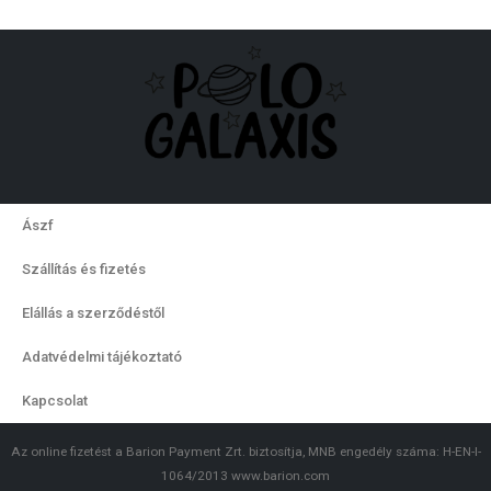
Ászf
Szállítás és fizetés
Elállás a szerződéstől
Adatvédelmi tájékoztató
Kapcsolat
Az online fizetést a Barion Payment Zrt. biztosítja, MNB engedély száma: H-EN-I-
1064/2013 www.barion.com