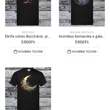
SPIRITUÁLIS
MACSKÁK
,
SPIRITUÁLIS
Életfa színes illusztráció, jóga, spirituális, természet minta
Kozmikus kismacska a galaxisban bolygókkal, csillagokkal, űrhajóval körülvéve
5900
Ft
5900
Ft
KOSÁRBA TESZEM
KOSÁRBA TESZEM