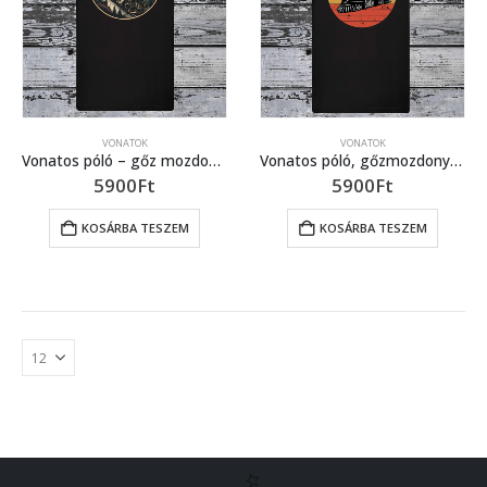
VONATOK
VONATOK
Vonatos póló – gőz mozdony hegyek között halad – retro stílusú vonat minta
Vonatos póló, gőzmozdony naplemente körben
5900
Ft
5900
Ft
KOSÁRBA TESZEM
KOSÁRBA TESZEM