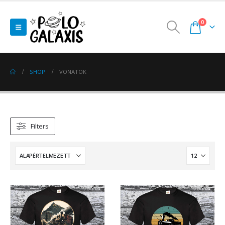
0
SHOP
VONATOK
Filters