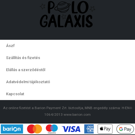
Ászf
Szállítás és fizetés
Elállás a szerződéstől
Adatvédelmi tájékoztató
Kapcsolat
Az online fizetést a Barion Payment Zrt. biztosítja, MNB engedély száma: H-EN-I-
1064/2013 www.barion.com