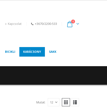
0
Kapcsolat
+3670/2200-533
BICIKLI
KARÁCSONY
SAKK
Mutat: