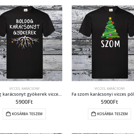
VICCES
,
KARÁCSONY
VICCES
,
KARÁCSONY
Boldog karácsonyt gyökerek vicces karácsonyi póló
5900
Ft
5900
Ft
KOSÁRBA TESZEM
KOSÁRBA TESZEM