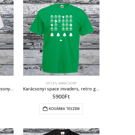
VICCES
,
KARÁCSONY
Karácsonyi mókus póló, karácsonyi vicces mókus design póló
Karácsonyi space invaders, retro gamer karácsonyi póló
5900
Ft
KOSÁRBA TESZEM