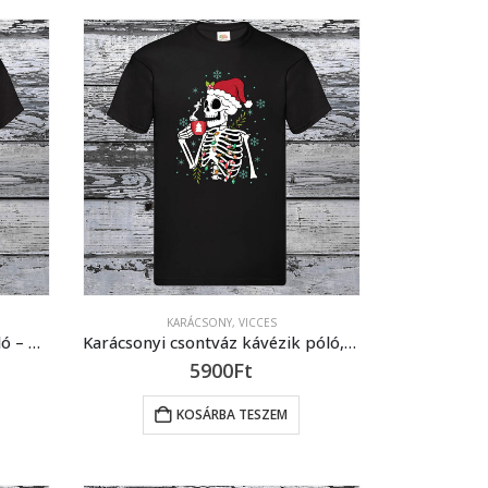
KARÁCSONY
,
VICCES
Fa szom karácsonyi vicces póló – karácsonyfa szom felírattal
Karácsonyi csontváz kávézik póló, vicces karácsonyi minta
5900
Ft
KOSÁRBA TESZEM