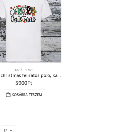
KARÁCSONY
Merry christmas feliratos póló, karácsonyi design póló
5900
Ft
KOSÁRBA TESZEM