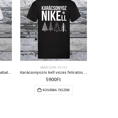
KARÁCSONY
,
VICCES
Karácsonyi vicces póló összegabalyodott karácsfa égő képpel
Karácsonyozni kell vicces feliratos póló, karácsonyi póló
5900
Ft
KOSÁRBA TESZEM