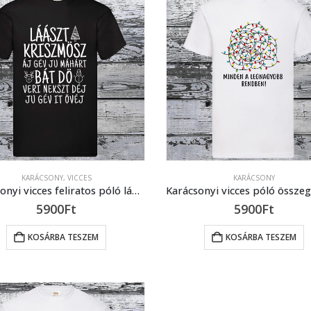
KARÁCSONY
,
VICCES
KARÁCSONY
Karácsonyi vicces feliratos póló láász krisztmosz fonetikus design
5900
Ft
5900
Ft
KOSÁRBA TESZEM
KOSÁRBA TESZEM