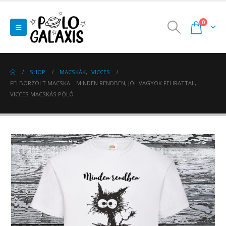
0
SHOP
MACSKÁK
,
VICCES
FELBORZOLT MACSKA – MINDEN RENDBEN, JÓL VAGYOK FELIRATTAL,
VICCES MACSKÁS PÓLÓ