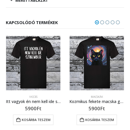
MÉRETTÁBLÁZAT
KAPCSOLÓDÓ TERMÉKEK
MACSKÁK
VICCES
Itt vagyok én nem kell ide szakember feliratos póló
Kozmikus fekete macska galaxis háttérrel – fekete póló
5900
Ft
5900
Ft
KOSÁRBA TESZEM
KOSÁRBA TESZEM